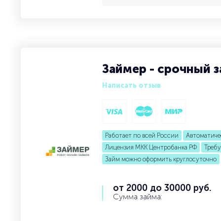
Займер - срочный з
Написать отзыв
Работает по всей России
Автоматиче
Лицензия МКК Центробанка РФ
Требу
Займ можно оформить круглосуточно
от 2000 до 30000 руб.
Сумма займа: