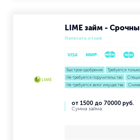
LIME займ - Срочн
Написать отзыв
Быстрое одобрение
Требуется тольк
Не требуется поручительство
Специа
Не требуется залог имущества
Сниже
от 1500 до 70000 руб.
Сумма займа: