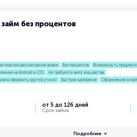
 займ без процентов
атическое рассмотрение заявок
Без процентов
Возможность продлени
жение на Android и iOS
Не требуется залог имущества
можно оформить круглосуточно
Быстрое одобрение
Оформление онла
от 5 до 126 дней
Срок займа:
Подробнее