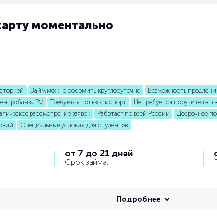
 карту моментально
историей
Займ можно оформить круглосуточно
Возможность продлени
ентробанка РФ
Требуется только паспорт
Не требуется поручительст
атическое рассмотрение заявок
Работает по всей России
Досрочное п
овий
Специальные условия для студентов
от 7 до 21 дней
Срок займа:
Подробнее