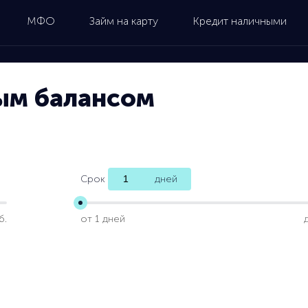
МФО
Займ на карту
Кредит наличными
вым балансом
Срок
дней
б.
от 1 дней