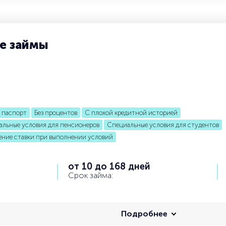
ые займы
о паспорт
Без процентов
С плохой кредитной историей
льные условия для пенсионеров
Специальные условия для студентов
ние ставки при выполнении условий
от 10 до 168 дней
Срок займа:
Подробнее