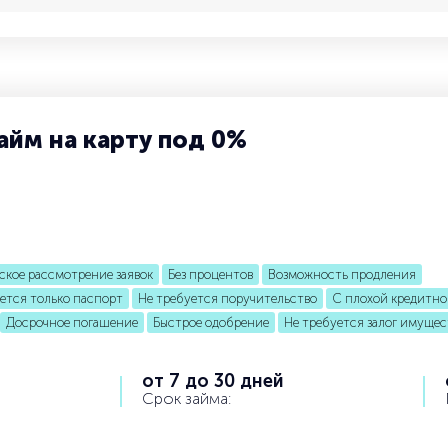
айм на карту под 0%
ское рассмотрение заявок
Без процентов
Возможность продления
ется только паспорт
Не требуется поручительство
С плохой кредитно
Досрочное погашение
Быстрое одобрение
Не требуется залог имущес
от 7 до 30 дней
Срок займа: