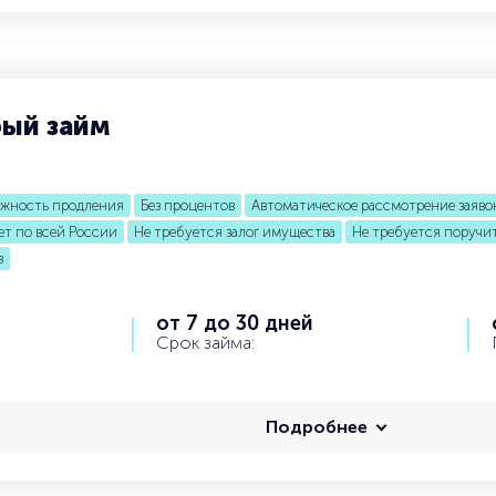
рый займ
жность продления
Без процентов
Автоматическое рассмотрение заяво
ет по всей России
Не требуется залог имущества
Не требуется поручи
в
от 7 до 30 дней
Срок займа:
Подробнее