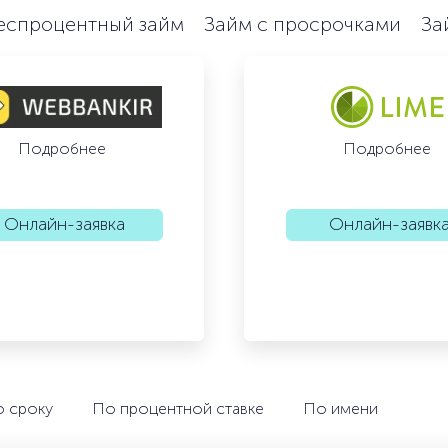
еспроцентный займ
Займ с просрочками
За
Подробнее
Подробнее
Онлайн-заявка
Онлайн-заявк
 сроку
По процентной ставке
По имени