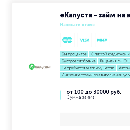
еКапуста - займ на
Написать отзыв
Без процентов
С плохой кредитной 
Быстрое одобрение
Лицензия МФО Ц
Не требуется залог имущества
Автом
Снижение ставки при выполнении усл
от 100 до 30000 руб.
Сумма займа: