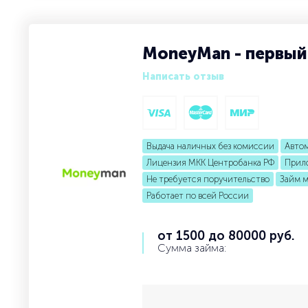
MoneyMan - первый
Написать отзыв
Выдача наличных без комиссии
Автом
Лицензия МКК Центробанка РФ
Прило
Не требуется поручительство
Займ 
Работает по всей России
от 1500 до 80000 руб.
Сумма займа: