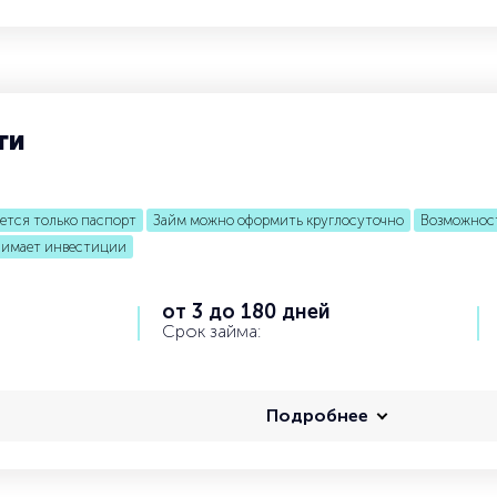
ги
ется только паспорт
Займ можно оформить круглосуточно
Возможнос
имает инвестиции
от 3 до 180 дней
Срок займа:
Подробнее