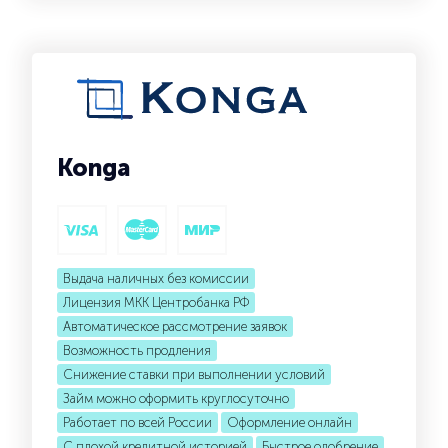
Konga
Выдача наличных без комиссии
Лицензия МКК Центробанка РФ
Автоматическое рассмотрение заявок
Возможность продления
Снижение ставки при выполнении условий
Займ можно оформить круглосуточно
Работает по всей России
Оформление онлайн
С плохой кредитной историей
Быстрое одобрение