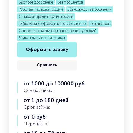
Быстрое одобрение
Без процентов
Работает по всей России
Возможность продления
С плохой кредитной историей
Займ можно оформить круглосуточно
Без звонков
Снижение ставки при выполнении условий
Займ погашается частями
Оформить заявку
Сравнить
от 1000 до 100000 руб.
Сумма займа:
от 1 до 180 дней
Срок займа:
от 0 руб
Переплата: