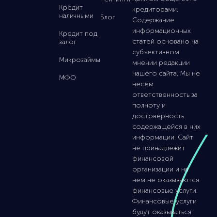
Кредит
кредиторами.
наличными
Блог
Содержание
информационных
Кредит под
статей основано на
залог
субъективном
Микрозаймы
мнении редакции
нашего сайта. Мы не
МФО
несем
ответственность за
полноту и
достоверность
содержащейся в них
информации. Сайт
не принадлежит
финансовой
организации и на
нем не оказываются
финансовые услуги.
Финансовые услуги
будут оказываться