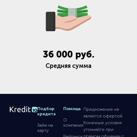
36 000
руб.
Средняя сумма
Подбор
Помощь
Предложение не
кредита
является офертой.
О
Конечные условия
Займ на
компании
уточняйте при
карту
прямом общении с
Рейтинги