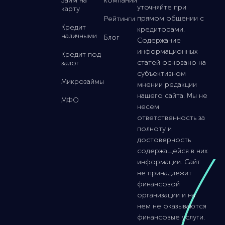
Займ на
компании
уточняйте при
карту
прямом общении с
Рейтинги
Кредит
кредиторами.
наличными
Блог
Содержание
информационных
Кредит под
статей основано на
залог
субъективном
Микрозаймы
мнении редакции
нашего сайта. Мы не
МФО
несем
ответственность за
полноту и
достоверность
содержащейся в них
информации. Сайт
не принадлежит
финансовой
организации и на
нем не оказываются
финансовые услуги.