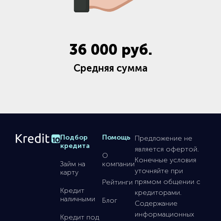
36 000
руб.
Средняя сумма
Подбор
Помощь
Предложение не
кредита
является офертой.
О
Конечные условия
Займ на
компании
уточняйте при
карту
прямом общении с
Рейтинги
Кредит
кредиторами.
наличными
Блог
Содержание
информационных
Кредит под