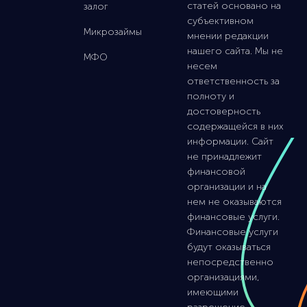
статей основано на
залог
субъективном
Микрозаймы
мнении редакции
нашего сайта. Мы не
МФО
несем
ответственность за
полноту и
достоверность
содержащейся в них
информации. Сайт
не принадлежит
финансовой
организации и на
нем не оказываются
финансовые услуги.
Финансовые услуги
будут оказываться
непосредственно
организациями,
имеющими