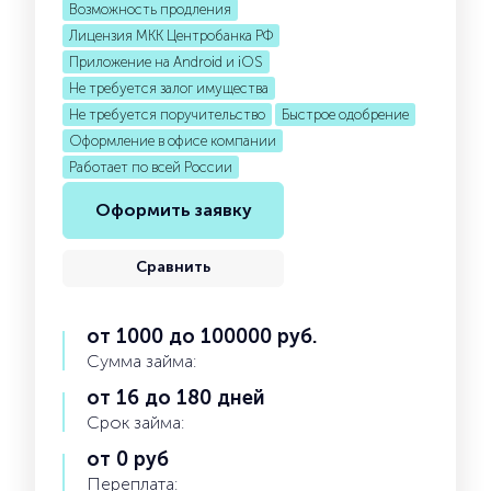
Возможность продления
Лицензия МКК Центробанка РФ
Приложение на Android и iOS
Не требуется залог имущества
Не требуется поручительство
Быстрое одобрение
Оформление в офисе компании
Работает по всей России
Оформить заявку
Сравнить
от 1000 до 100000 руб.
Сумма займа:
от 16 до 180 дней
Срок займа:
от 0 руб
Переплата: