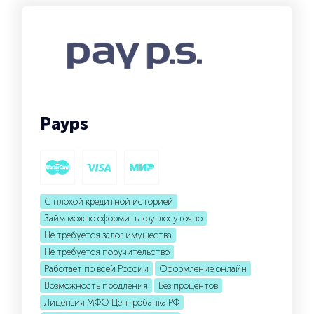
Payps
С плохой кредитной историей
Займ можно оформить круглосуточно
Не требуется залог имущества
Не требуется поручительство
Работает по всей России
Оформление онлайн
Возможность продления
Без процентов
Лицензия МФО Центробанка РФ